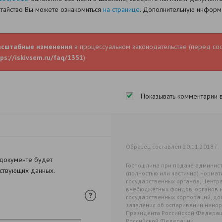
датайство Вы можете ознакомиться
на странице
. Дополнительную информа
асштабные изменения
в процессуальном законодательстве (перед со
ps://iskivsem.ru/faq/1351
)
Показывать комментарии 
Образец составлен 20.11.2018 г.
 документе будет
Госпошлина при подаче админист
тствующих данных.
(полностью или частично) нормат
государственных органов, Центр
внебюджетных фондов, органов 
государственных корпораций, до
заявления об оспаривании нено
Президента Российской Федерац
Российской Федерации,