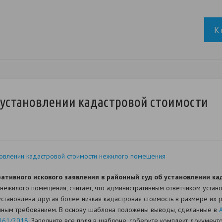
К 
 установлении кадастровой стоимости
овлении кадастровой стоимости нежилого помещения
ативного искового заявления в районный суд об установлении к
 нежилого помещения, считает, что административным ответчиком устан
становлена другая более низкая кадастровая стоимость в размере их р
анным требованием. В основу шаблона положены выводы, сделанные в
7161/2018
. Заполните все поля в шаблоне, соберите комплект документо