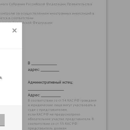
ного Собрания Российской Федерации, Правительства
контролю за осуществлением иностранных инвестиций в
тся в соответствии
го кодекса Российской Федерации:
й;
В
адрес:
а,
Административный истец:
Адрес:
В соответствии со ст.54 КАС РФ граждане
и юридические лица могут участвовать в
суде с представителем,
если КАС РФ не предусмотрено
обязательное участие представителя. В
соответствии со ст. 55 КАС РФ
представитель должен