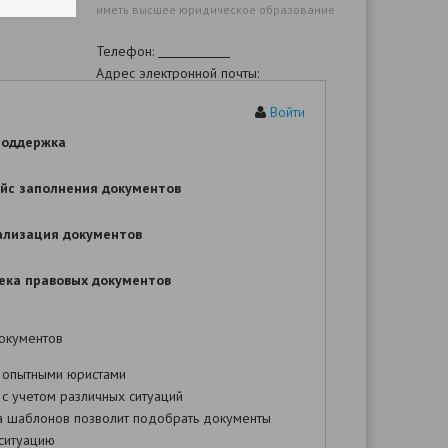
иметь высшее юридическое образование
Телефон:
Адрес электронной почты:
Войти
Административный ответчик:
поддержка
Адрес:
йс заполнения документов
Телефон:
Адрес электронной почты:
ализация документов
ека правовых документов
Цена иска:
Госпошлина:
окументов
 опытными юристами
с учетом различных ситуаций
а шаблонов позволит подобрать документы
стративное исковое заявление
ситуацию