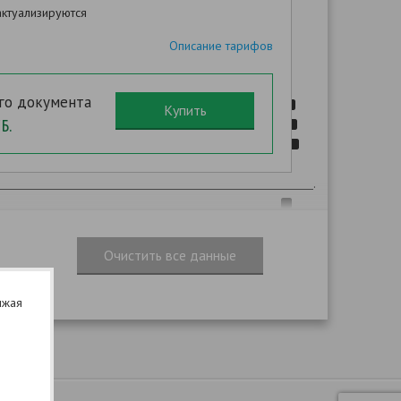
ие шаблона Вы сможете после оплаты!
ктуализируются
Описание тарифов
го документа
Б.
,
,
.
,
).
лжая