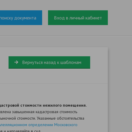
поиску документа
Вход в личный кабинет
Вернуться назад к шаблонам
адастровой стоимости нежилого помещения.
овлена завышенная кадастровая стоимость
ыночной стоимости. Указанные обстоятельства
Апелляционном определении Московского
в и направляйте в суд.