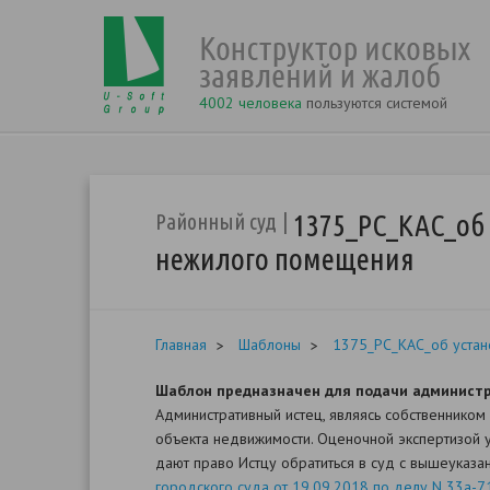
4002 человека
пользуются системой
1375_РС_КАС_об
Районный суд
нежилого помещения
Главная
Шаблоны
1375_РС_КАС_об устан
Шаблон предназначен для подачи администр
Административный истец, являясь собственником
объекта недвижимости. Оценочной экспертизой у
дают право Истцу обратиться в суд с вышеуказ
городского суда от 19.09.2018 по делу N 33а-