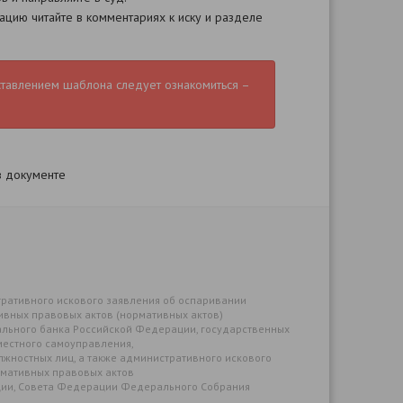
цию читайте в комментариях к иску и разделе
ставлением шаблона следует ознакомиться –
в документе
ративного искового заявления об оспаривании
ивных правовых актов (нормативных актов)
ального банка Российской Федерации, государственных
местного самоуправления,
лжностных лиц, а также административного искового
рмативных правовых актов
ии, Совета Федерации Федерального Собрания