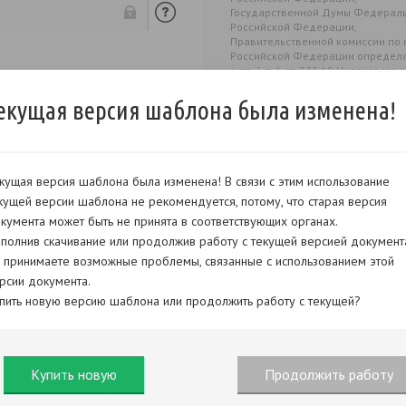
Государственной Думы Федераль
Российской Федерации,
Правительственной комиссии по 
Российской Федерации определяе
с пп. 6 п. 1 ст. 333.19 Налогово
6) для физических лиц - 300 рубле
для организаций - 4 500 рублей.
екущая версия шаблона была изменена!
кущая версия шаблона была изменена! В связи с этим использование
кущей версии шаблона не рекомендуется, потому, что старая версия
кумента может быть не принята в соответствующих органах.
полнив скачивание или продолжив работу с текущей версией документ
 принимаете возможные проблемы, связанные с использованием этой
рсии документа.
пить новую версию шаблона или продолжить работу с текущей?
Купить новую
Продолжить работу