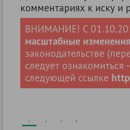
комментариях к иску и 
ВНИМАНИЕ! С 01.10.2019
масштабные изменени
законодательстве (пер
следует ознакомиться –
следующей ссылке
http
1
2
3
4