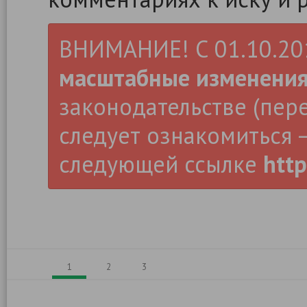
ВНИМАНИЕ! С 01.10.2019
масштабные изменени
законодательстве (пер
следует ознакомиться –
следующей ссылке
http
1
2
3