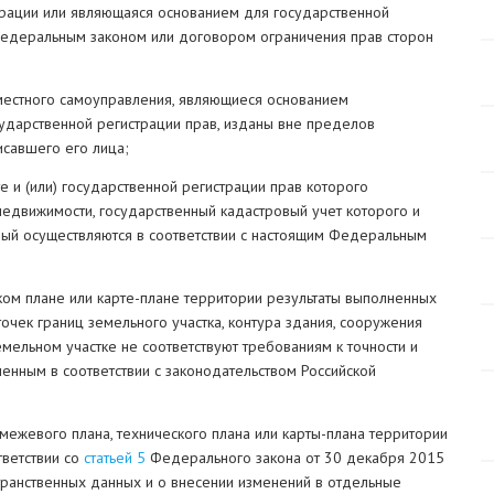
трации или являющаяся основанием для государственной
федеральным законом или договором ограничения прав сторон
а местного самоуправления, являющиеся основанием
осударственной регистрации прав, изданы вне пределов
исавшего его лица;
е и (или) государственной регистрации прав которого
недвижимости, государственный кадастровый учет которого и
орый осуществляются в соответствии с настоящим Федеральным
ком плане или карте-плане территории результаты выполненных
чек границ земельного участка, контура здания, сооружения
мельном участке не соответствуют требованиям к точности и
енным в соответствии с законодательством Российской
 межевого плана, технического плана или карты-плана территории
тветствии со
статьей 5
Федерального закона от 30 декабря 2015
транственных данных и о внесении изменений в отдельные