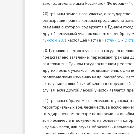
законодательные акты Российской Федерации" к 
20) границы земельного участка, о государствен
регистрации прав на который представлено заяв
сведения о котором содержатся в Едином госуд
другой земельный участок является преобразуе
пунктом 20.1
настоящей части и
частями 1
и
2 ста
20.1) границы лесного участка, о государственн
представлено заявление, пересекают границы др
содержатся в Едином государственном реестре 
других лесных участков, предназначенных для и
геологическому изучению недр, разработки мест
эксплуатации линейных объектов и сооружений, 
случая, если другой лесной участок является п
21) границы образуемого земельного участка, в
территориальных зон, лесничеств, за исключени
государственном реестре недвижимости ошибка
зон, лесничеств в документе, на основании кот
недвижимости, или случая образования земельно
проведения работ по геологическому изучению 