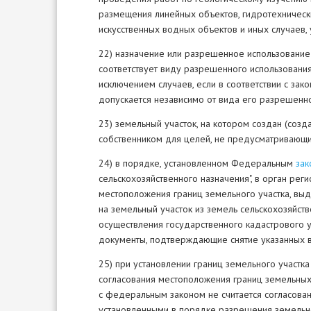
размещения линейных объектов, гидротехническ
искусственных водных объектов и иных случаев
22) назначение или разрешенное использование
соответствует виду разрешенного использования 
исключением случаев, если в соответствии с за
допускается независимо от вида его разрешенно
23) земельный участок, на котором создан (созд
собственником для целей, не предусматривающих
24) в порядке, установленном Федеральным
зак
сельскохозяйственного назначения", в орган рег
местоположения границ земельного участка, выд
на земельный участок из земель сельскохозяйств
осуществления государственного кадастрового уч
документы, подтверждающие снятие указанных 
25) при установлении границ земельного участ
согласования местоположения границ земельных 
с федеральным законом не считается согласован
установленными в порядке разрешения земельно