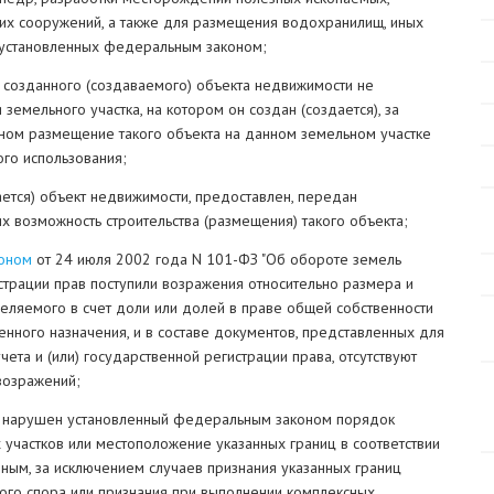
их сооружений, а также для размещения водохранилищ, иных
, установленных федеральным законом;
 созданного (создаваемого) объекта недвижимости не
земельного участка, на котором он создан (создается), за
коном размещение такого объекта на данном земельном участке
го использования;
ается) объект недвижимости, предоставлен, передан
 возможность строительства (размещения) такого объекта;
оном
от 24 июля 2002 года N 101-ФЗ "Об обороте земель
истрации прав поступили возражения относительно размера и
еляемого в счет доли или долей в праве общей собственности
енного назначения, и в составе документов, представленных для
ета и (или) государственной регистрации права, отсутствуют
возражений;
ка нарушен установленный федеральным законом порядок
участков или местоположение указанных границ в соответствии
ным, за исключением случаев признания указанных границ
го спора или признания при выполнении комплексных