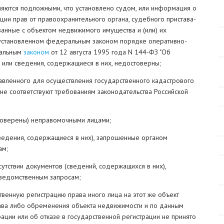
ляются подложными, что установлено судом, или информация о
ции прав от правоохранительного органа, судебного пристава-
занные с объектом недвижимого имущества и (или) их
 установленном федеральным законом порядке оперативно-
ральным
законом
от 12 августа 1995 года N 144-ФЗ "Об
, или сведения, содержащиеся в них, недостоверны;
тавленного для осуществления государственного кадастрового
, не соответствуют требованиям законодательства Российской
товерены) неправомочными лицами;
сведения, содержащиеся в них), запрошенные органом
ам;
утствии документов (сведений, содержащихся в них),
ведомственным запросам;
венную регистрацию права иного лица на этот же объект
рава либо обременения объекта недвижимости и по данным
ции или об отказе в государственной регистрации не принято