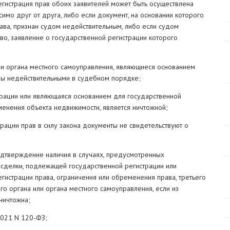
регистрация прав обоих заявителей может быть осуществлена
имо друг от друга, либо если документ, на основании которого
ава, признан судом недействительным, либо если судом
во, заявление о государственной регистрации которого
 или органа местного самоуправления, являющиеся основанием
аны недействительными в судебном порядке;
трации или являющаяся основанием для государственной
менения объекта недвижимости, является ничтожной;
рации прав в силу закона документы не свидетельствуют о
подтверждение наличия в случаях, предусмотренных
 сделки, подлежащей государственной регистрации или
истрации права, ограничения или обременения права, третьего
го органа или органа местного самоуправления, если из
ничтожна;
2021 N 120-ФЗ;