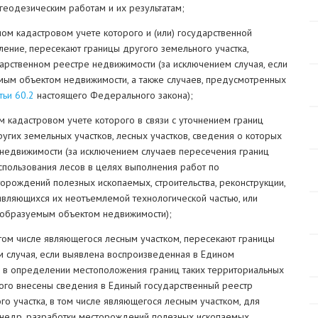
геодезическим работам и их результатам;
ном кадастровом учете которого и (или) государственной
ление, пересекают границы другого земельного участка,
арственном реестре недвижимости (за исключением случая, если
мым объектом недвижимости, а также случаев, предусмотренных
тьи 60.2
настоящего Федерального закона);
ом кадастровом учете которого в связи с уточнением границ
угих земельных участков, лесных участков, сведения о которых
недвижимости (за исключением случаев пересечения границ
спользования лесов в целях выполнения работ по
орождений полезных ископаемых, строительства, реконструкции,
являющихся их неотъемлемой технологической частью, или
реобразуемым объектом недвижимости);
 том числе являющегося лесным участком, пересекают границы
ем случая, если выявлена воспроизведенная в Едином
 в определении местоположения границ таких территориальных
орого внесены сведения в Единый государственный реестр
го участка, в том числе являющегося лесным участком, для
недр, разработки месторождений полезных ископаемых,