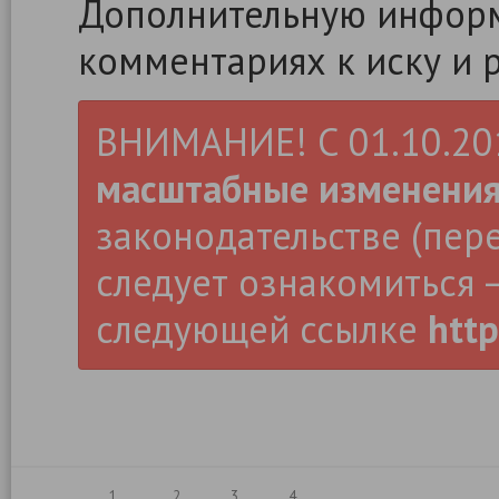
Дополнительную информ
комментариях к иску и 
ВНИМАНИЕ! С 01.10.2019
масштабные изменени
законодательстве (пер
следует ознакомиться –
следующей ссылке
http
1
2
3
4