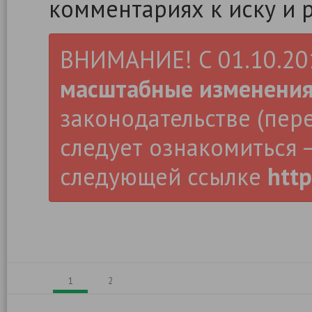
комментариях к иску и 
ВНИМАНИЕ! С 01.10.2019
масштабные изменени
законодательстве (пер
следует ознакомиться –
следующей ссылке
http
1
2