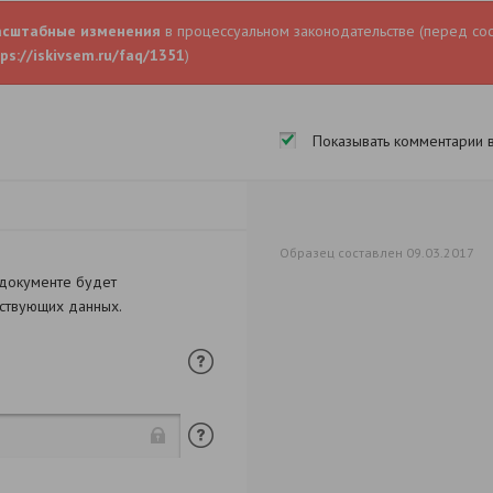
асштабные изменения
в процессуальном законодательстве (перед со
ps://iskivsem.ru/faq/1351
)
Показывать комментарии 
Образец составлен 09.03.2017
 документе будет
тствующих данных.