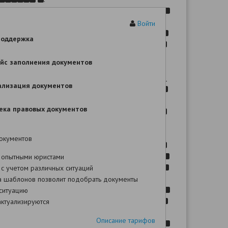
Войти
.
.
поддержка
,
йс заполнения документов
.
ализация документов
,
,
ека правовых документов
.
,
окументов
.
229.2
,
 опытными юристами
с учетом различных ситуаций
а шаблонов позволит подобрать документы
ситуацию
,
ктуализируются
,
,
Описание тарифов