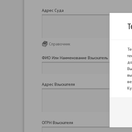
Адрес Суда
Т
Справочник
Те
те
ФИО Или Наименование Взыскатель
до
Вы
вы
ве
Адрес Взыскателя
Ку
ОГРН Взыскателя