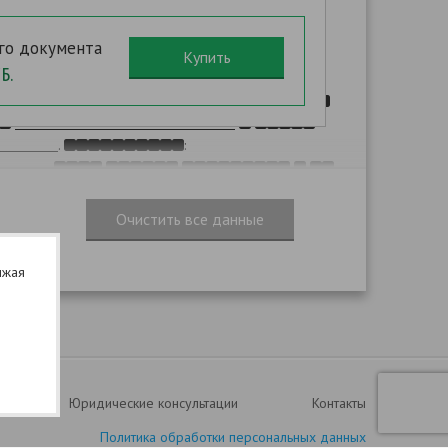
.
,
 229.2 - 229.3
,
го документа
:
Б.
.
:
лжая
Юридические консультации
Контакты
Политика обработки персональных данных