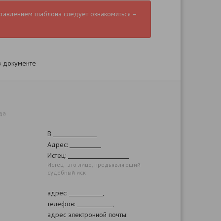
ставлением шаблона следует ознакомиться –
в документе
да
В
Адрес:
Истец:
Истец - это лицо, предъявляющий
судебный иск
адрес:
,
телефон:
,
адрес электронной почты: