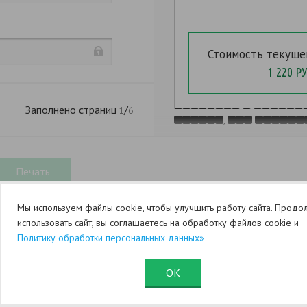
Стоимость текуще
1 220 РУ
,
Заполнено страниц
/
1
6
,
Мы используем файлы cookie, чтобы улучшить работу сайта. Продо
,
использовать сайт, вы соглашаетесь на обработку файлов cookie и
Политику обработки персональных данных»
ОК
Юридический раздел (оферта)
Служба поддержки
. N