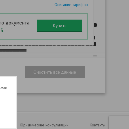
Описание тарифов
:
,
го документа
.
Б.
.
,
,
. N
-
лжая
,
:
.
. N
Юридические консультации
Контакты
,