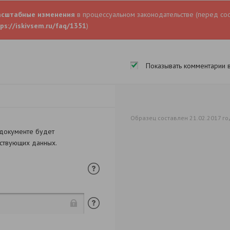
асштабные изменения
в процессуальном законодательстве (перед со
ps://iskivsem.ru/faq/1351
)
Показывать комментарии 
Образец составлен 21.02.2017 го
 документе будет
тствующих данных.