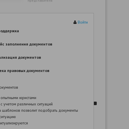
представителя
Цена иска:
рублей
Войти
государственная пошлина:
поддержка
йс заполнения документов
ИСКОВОЕ ЗАЯВЛЕНИЕ
ализация документов
ие шаблона Вы сможете после оплаты!
ека правовых документов
,
окументов
, VIN
 опытными юристами
,
с учетом различных ситуаций
.
а шаблонов позволит подобрать документы
-
ситуацию
:
ктуализируются