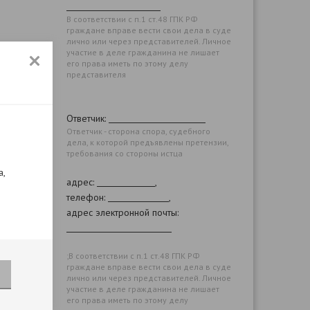
В соответствии с п.1 ст.48 ГПК РФ
граждане вправе вести свои дела в суде
лично или через представителей. Личное
участие в деле гражданина не лишает
его права иметь по этому делу
представителя
Ответчик:
Ответчик - сторона спора, судебного
дела, к которой предъявлены претензии,
требования со стороны истца
а,
адрес:
,
телефон:
,
адрес электронной почты:
;В соответствии с п.1 ст.48 ГПК РФ
граждане вправе вести свои дела в суде
лично или через представителей. Личное
участие в деле гражданина не лишает
его права иметь по этому делу