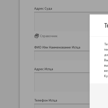
Адрес Суда
Т
Справочник
Те
ФИО Или Наименование Истца
те
до
Вы
вы
Адрес Истца
ве
Ку
Телефон Истца