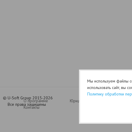
Мы используем файлы co
использовать сайт, вы с
Политику обработки пе
©
U-Soft Group 2015-2026
О программе
Юридический раздел (оферта)
Все права защищены
Контакты
Политик
Ganhe Rápido nos Jogos Populares do Cassino Online
580bet
Cassino
bet 7k
: Diversão e Grandes Vitó