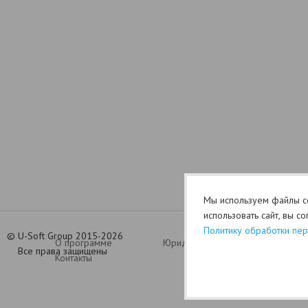
Мы используем файлы co
использовать сайт, вы с
Политику обработки пе
©
U-Soft Group 2015-2026
О программе
Юридический раздел (оферта)
Все права защищены
Контакты
Политик
Ganhe Rápido nos Jogos Populares do Cassino Online
580bet
Cassino
bet 7k
: Diversão e Grandes Vitó