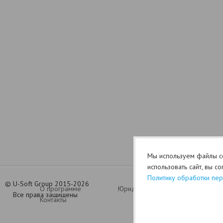
Мы используем файлы co
использовать сайт, вы с
Политику обработки пе
©
U-Soft Group 2015-2026
О программе
Юридический раздел (оферта)
Все права защищены
Контакты
Политик