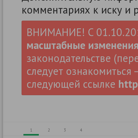
комментариях к иску и 
ВНИМАНИЕ! С 01.10.2019
масштабные изменени
законодательстве (пер
следует ознакомиться –
следующей ссылке
http
1
2
3
4