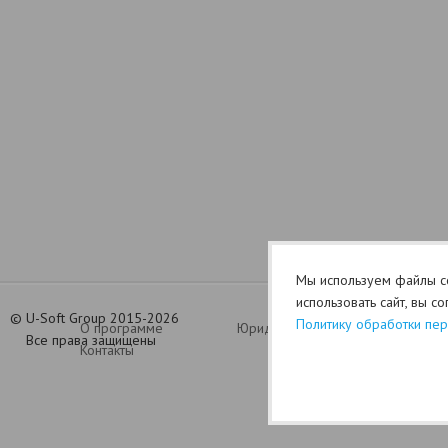
Мы используем файлы co
использовать сайт, вы с
©
U-Soft Group 2015-2026
Политику обработки пе
О программе
Юридический раздел (оферта)
Все права защищены
Контакты
Политик
Ganhe Rápido nos Jogos Populares do Cassino Online
580bet
Cassino
bet 7k
: Diversão e Grandes Vitó
Cassino Online
luck 2
Descubra os Jogos Mais Populares no Cassino
john bet
e Ganhe
7755 bet
: Apost