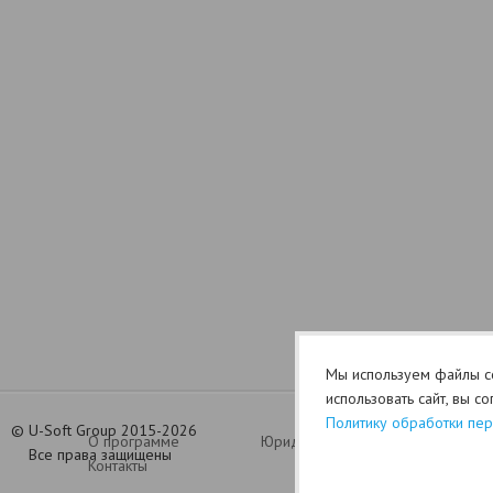
Мы используем файлы co
использовать сайт, вы с
Политику обработки пе
©
U-Soft Group 2015-2026
О программе
Юридический раздел (оферта)
Все права защищены
Контакты
Политик