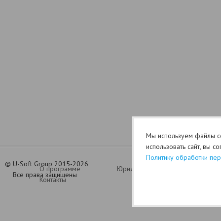
Мы используем файлы co
использовать сайт, вы с
Политику обработки пе
©
U-Soft Group 2015-2026
О программе
Юридический раздел (оферта)
Все права защищены
Контакты
Политик
Ganhe Rápido nos Jogos Populares do Cassino Online
580bet
Cassino
bet 7k
: Diversão e Grandes Vitó