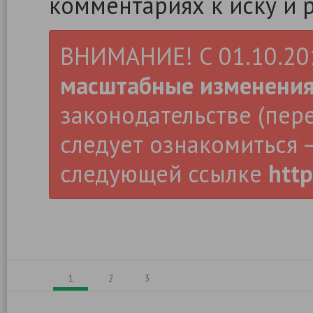
комментариях к иску и 
ВНИМАНИЕ! С 01.10.2019
масштабные изменени
законодательстве (пер
следует ознакомиться –
следующей ссылке
http
1
2
3