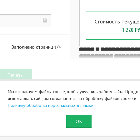
. 1
. 433
Стоимость текуще
,
. 1
. 438
1 220 РУ
,
Заполнено страниц
/
1
4
,
,
Мы используем файлы cookie, чтобы улучшить работу сайта. Продо
(
использовать сайт, вы соглашаетесь на обработку файлов cookie и
Политику обработки персональных данных»
,
ОК
.
. 125, 126
Юридический раздел (оферта)
Служба поддержки