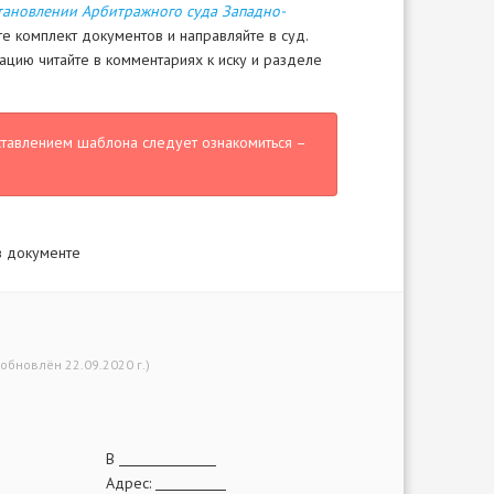
тановлении Арбитражного суда Западно-
е комплект документов и направляйте в суд.
цию читайте в комментариях к иску и разделе
ставлением шаблона следует ознакомиться –
в документе
(обновлён 22.09.2020 г.)
В
Адрес: