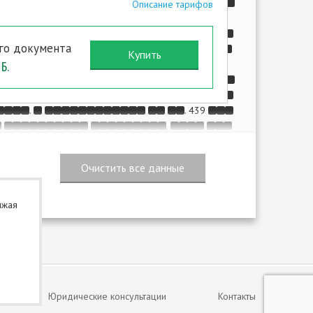
.
Описание тарифов
го документа
,
.
Б.
,
.
.
. 439
,
,
,
.
лжая
.
.)
.
. 1
. 433,
. 1
. 438,
. 439
,
,
Юридические консультации
Контакты
: