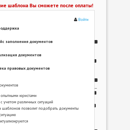
ие шаблона Вы сможете после оплаты!
Войти
N
поддержка
.
.
йс заполнения документов
.
,
.
ализация документов
.
N
ека правовых документов
,
.
окументов
.,
 опытными юристами
.
с учетом различных ситуаций
а шаблонов позволит подобрать документы
:
ситуацию
ктуализируются
.,