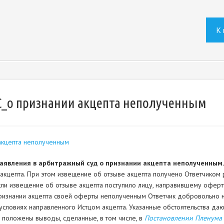
К 
С_о признании акцепта неполученным
акцепта неполученным
заявления в арбитражный суд о признании акцепта неполученным
кцепта. При этом извещение об отзыве акцепта получено Ответчиком ра
ли извещение об отзыве акцепта поступило лицу, направившему оферту
признании акцепта своей оферты неполученным Ответчик добровольно н
 условиях направленного Истцом акцепта. Указанные обстоятельства даю
положены выводы, сделанные, в том числе, в
Постановлении Пленума 