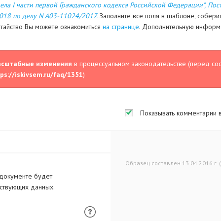
а I части первой Гражданского кодекса Российской Федерации",
Пос
018 по делу N А03-11024/2017.
Заполните все поля в шаблоне, соберит
датайство Вы можете ознакомиться
на странице
. Дополнительную информа
асштабные изменения
в процессуальном законодательстве (перед со
ps://iskivsem.ru/faq/1351
)
Показывать комментарии 
Образец составлен 13.04.2016 г. 
 документе будет
тствующих данных.