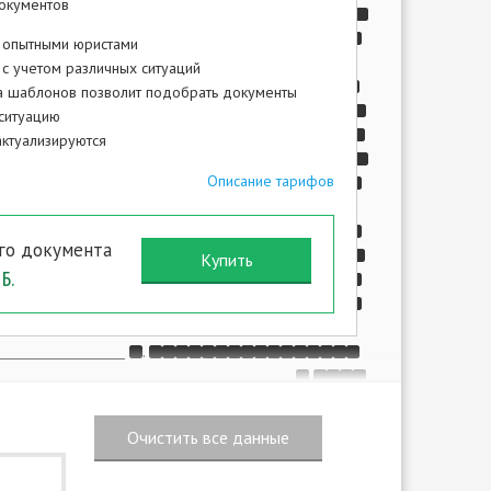
окументов
,
 опытными юристами
. N
.
с учетом различных ситуаций
.
а шаблонов позволит подобрать документы
ситуацию
,
ктуализируются
.
Описание тарифов
го документа
.
Б.
.
,
.
.
 14,
. 7
. 70