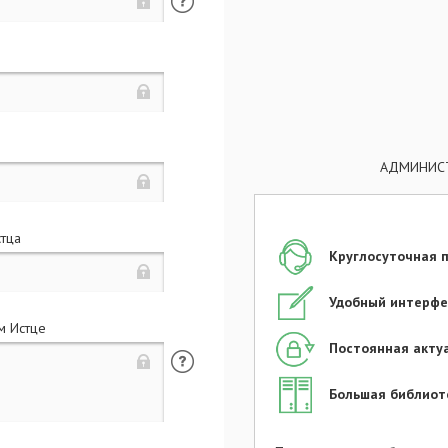
АДМИНИСТ
Продолжить заполнен
стца
Круглосуточная 
Удобный интерфе
(
м Истце
Постоянная акту
Большая библиот
: