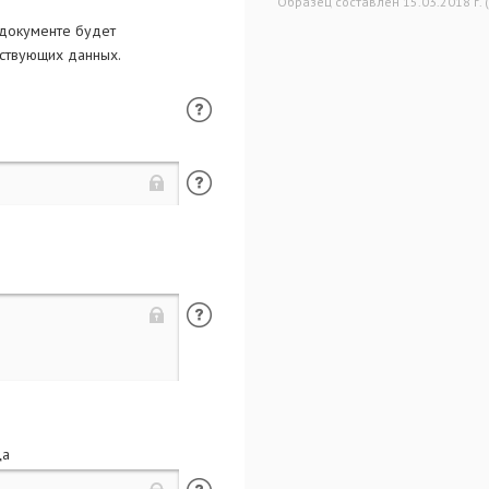
Образец составлен 15.03.2018 г. 
 документе будет
тствующих данных.
ца