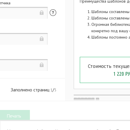
Преимущества шаблонов д
етчика
Шаблоны составлены
Шаблоны составлены 
Огромная библиотек
конкретно под вашу 
N
Шаблоны постоянно а
.
.
Стоимость текуще
-
1 220 РУ
,
Заполнено страниц
/
1
5
. 1, 2
.
13.07.2015 N 218-
"
"