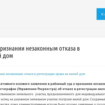
К 
признании незаконным отказа в
й дом
ии незаконным отказа в регистрации права на жилой дом
ативного искового заявления в районный суд о признании неза
ртографии (Управления Росреестра) об отказе в регистрации жил
ственником земельного участка, предназначенного для индивидуальног
 истец на указанном земельном участке построил жилой дом. Созданный
льства дома административным истцом было подано заявление о госуд