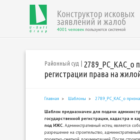
4001 человек
пользуются системой
2789_РС_КАС_о 
Районный суд
регистрации права на жило
Главная
Шаблоны
2789_РС_КАС_о признан
Шаблон
предназначен для подачи администр
государственной регистрации, кадастра и ка
под ИЖС.
Административный истец является соб
разрешение на строительство, административный
проектно-сметной документацией. После строите