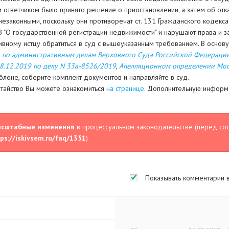
ответчиком было принято решение о приостановлении, а затем об отка
аконными, поскольку они противоречат ст. 131 Гражданского кодекса Росс
 "О государственной регистрации недвижимости" и нарушают права и з
ивному истцу обратиться в суд с вышеуказанным требованием. В осно
по административным делам Верховного Суда Российской Федерации 
8.12.2019 по делу N 33а-8526/2019
,
Апелляционном определении Моск
блоне, соберите комплект документов и направляйте в суд.
датайство Вы можете ознакомиться
на странице
. Дополнительную информа
асштабные изменения
в процессуальном законодательстве (перед со
ps://iskivsem.ru/faq/1351
)
Показывать комментарии 