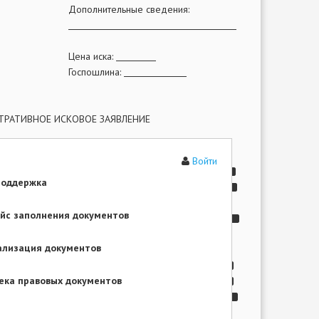
Дополнительные сведения:
Цена иска:
Госпошлина:
РАТИВНОЕ ИСКОВОЕ ЗАЯВЛЕНИЕ
ие шаблона Вы сможете после оплаты!
Войти
поддержка
йс заполнения документов
,
)
ализация документов
,
ека правовых документов
,
.
.,
,