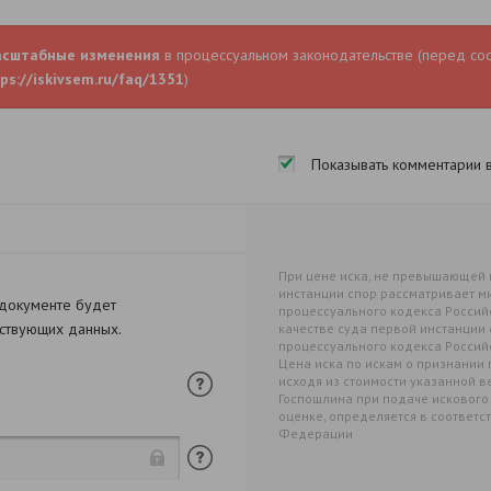
асштабные изменения
в процессуальном законодательстве (перед со
ps://iskivsem.ru/faq/1351
)
Показывать комментарии 
При цене иска, не превышающей п
инстанции спор рассматривает миро
 документе будет
процессуального кодекса Российс
тствующих данных.
качестве суда первой инстанции 
процессуального кодекса Россий
Цена иска по искам о признании
исходя из стоимости указанной в
Госпошлина при подаче искового
оценке, определяется в соответств
Федерации