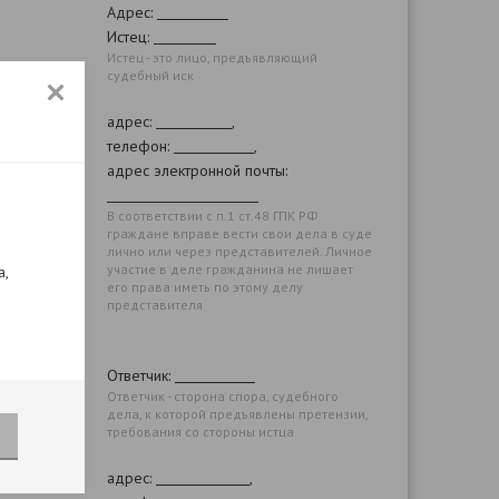
Адрес:
Истец:
Истец - это лицо, предъявляющий
судебный иск
адрес:
,
телефон:
,
адрес электронной почты:
В соответствии с п.1 ст.48 ГПК РФ
граждане вправе вести свои дела в суде
лично или через представителей. Личное
участие в деле гражданина не лишает
а,
его права иметь по этому делу
представителя
Ответчик:
Ответчик - сторона спора, судебного
дела, к которой предъявлены претензии,
требования со стороны истца
адрес:
,