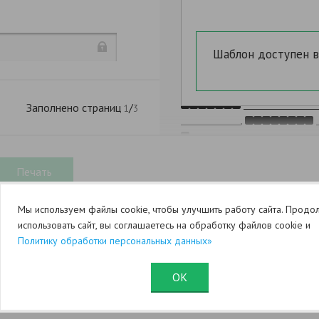
Шаблон доступен 
,
Заполнено страниц
/
1
3
,
Мы используем файлы cookie, чтобы улучшить работу сайта. Продо
)
использовать сайт, вы соглашаетесь на обработку файлов cookie и
Политику обработки персональных данных»
ОК
Юридический раздел (оферта)
Служба поддержки