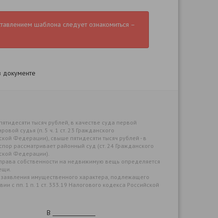
ставлением шаблона следует ознакомиться –
в документе
ятидесяти тысяч рублей, в качестве суда первой
вой судья (п. 5 ч. 1 ст. 23 Гражданского
кой Федерации), свыше пятидесяти тысяч рублей - в
спор рассматривает районный суд (ст. 24 Гражданского
ской Федерации).
 права собственности на недвижимую вещь определяется
ещи.
 заявления имущественного характера, подлежащего
ии с пп. 1 п. 1 ст. 333.19 Налогового кодекса Российской
В