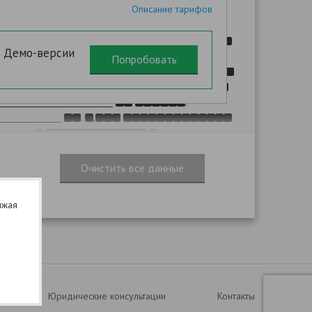
Описание тарифов
подписки истек
в Демо-версии
.
:
.
,
.
(
лжая
.
N
.
. 1
. 225
,
,
Юридические консультации
Контакты
,