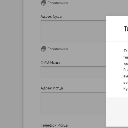
Справочник
Адрес Суда
Т
Справочник
Те
те
ФИО Истца
до
Вы
вы
ве
Адрес Истца
Ку
Телефон Истца