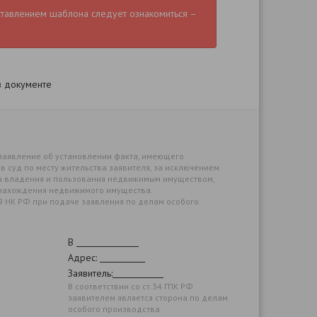
ставлением шаблона следует ознакомиться –
в документе
, заявление об установлении факта, имеющего
в суд по месту жительства заявителя, за исключением
а владения и пользования недвижимым имуществом,
у нахождения недвижимого имущества.
3.19 НК РФ при подаче заявления по делам особого
В
Адрес:
Заявитель:
В соответствии со ст.34 ГПК РФ
заявителем является сторона по делам
особого производства