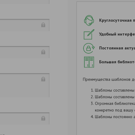
Продолжить заполнен
Круглосуточная 
Удобный интерфе
,
Постоянная акту
,
Большая библиот
,
. 2
. 264,
.
. 266, 
Преимущества шаблонов д
Шаблоны составлены
Шаблоны составлены 
Огромная библиотек
:
конкретно под вашу 
:
Шаблоны постоянно а
. 