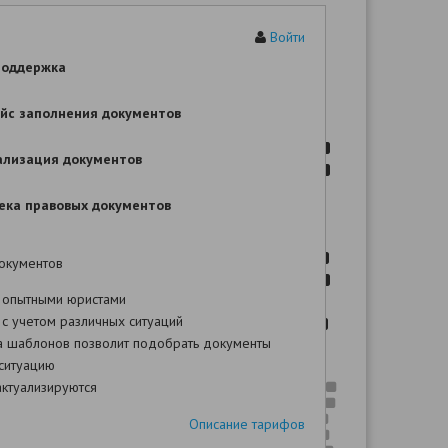
Заявление
Войти
ие шаблона Вы сможете после оплаты!
поддержка
йс заполнения документов
,
:
,
ализация документов
ека правовых документов
,
. 3
267
окументов
 опытными юристами
с учетом различных ситуаций
,
а шаблонов позволит подобрать документы
ситуацию
.
ктуализируются
264
,
,
,
,
,
.
Описание тарифов
,