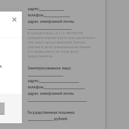
адрес:
,
телефон:
,
адрес электронной почты:
В соответствии с п.1 ст. 48 ГПК РФ
граждане вправе вести свои дела лично
или через представителей. Личное
участие в деле гражданина не лишает
его права иметь по этому делу
представителя
а,
Заинтересованное лицо:
адрес:
,
телефон:
,
адрес электронной почты
:
Государственная пошлина:
рублей.