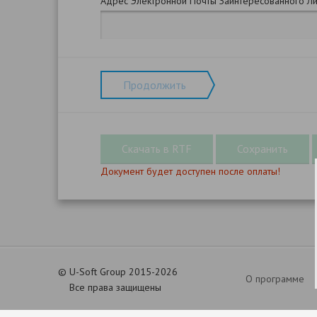
Адрес Электронной Почты Заинтересованного Л
Продолжить
Документ будет доступен после оплаты!
©
U-Soft Group 2015-2026
О программе
Все права защищены