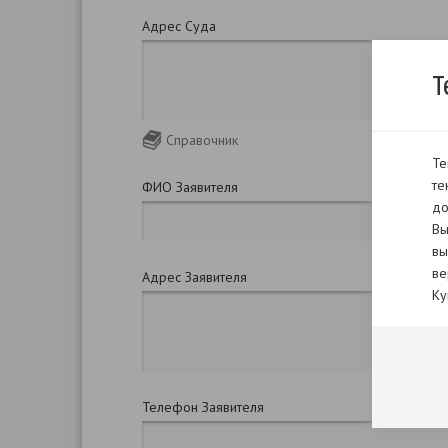
Адрес Суда
Т
Справочник
Те
те
ФИО Заявителя
до
Вы
вы
ве
Адрес Заявителя
Ку
Телефон Заявителя