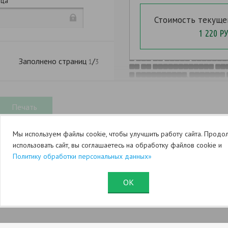
ица
(
),
. 265
,
Стоимость текуще
1 220 РУ
,
.
,
Заполнено страниц
/
1
3
,
.
,
,
,
Мы используем файлы cookie, чтобы улучшить работу сайта. Продо
:
использовать сайт, вы соглашаетесь на обработку файлов cookie и
Политику обработки персональных данных»
ОК
Юридический раздел (оферта)
Служба поддержки