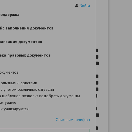
ИСКОВОЕ ЗАЯВЛЕНИЕ
Войти
ие шаблона Вы сможете после оплаты!
поддержка
йс заполнения документов
ализация документов
. N
,
ека правовых документов
,
-
. N
окументов
 опытными юристами
.
с учетом различных ситуаций
а шаблонов позволит подобрать документы
,
ситуацию
ктуализируются
.
,
Описание тарифов
.