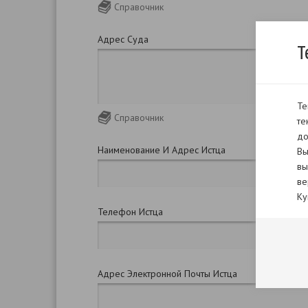
Справочник
Адрес Суда
Т
Те
Справочник
те
до
Наименование И Адрес Истца
Вы
вы
ве
Ку
Телефон Истца
Адрес Электронной Почты Истца