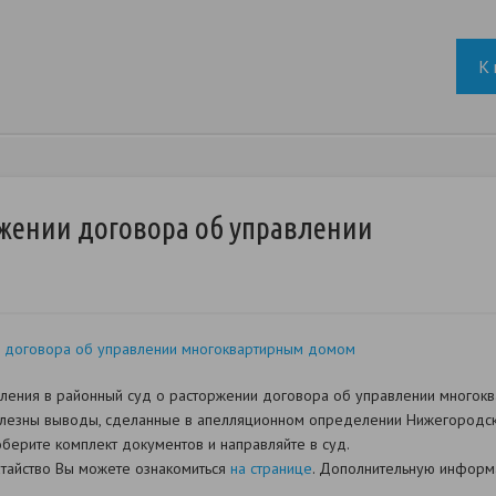
К 
ржении договора об управлении
 договора об управлении многоквартирным домом
вления в районный суд о расторжении договора об управлении многок
полезны выводы, сделанные в апелляционном определении Нижегородско
оберите комплект документов и направляйте в суд.
датайство Вы можете ознакомиться
на странице
. Дополнительную информа