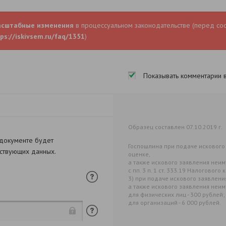
асштабные изменения
в процессуальном законодательстве (перед со
ps://iskivsem.ru/faq/1351
)
Показывать комментарии 
Образец составлен 07.10.2019 г.
 документе будет
Госпошлина при подаче искового
тствующих данных.
оценке,
а также искового заявления неим
с пп. 3 п. 1 ст. 333.19 Налогово
3) при подаче искового заявлен
а также искового заявления неи
для физических лиц - 300 рублей;
для организаций - 6 000 рублей.