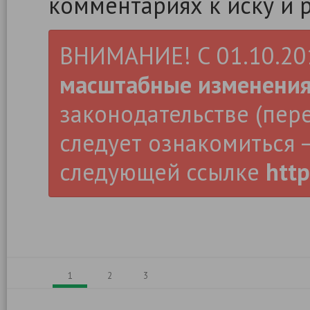
комментариях к иску и 
ВНИМАНИЕ! С 01.10.2019
масштабные изменени
законодательстве (пер
следует ознакомиться –
следующей ссылке
http
1
2
3