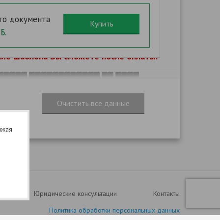
Дело N
го документа
Б.
ХОДАТАЙСТВО
ие шаблона Вы сможете после оплаты!
,
,
лжая
,
:
N
.
:
Юридические консультации
Контакты
Политика обработки персональных данных