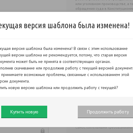
или уголовном производстве, а 
обращения суда в Конституционн
закона, подлежащего применени
Конституции Российской Федерац
екущая версия шаблона была изменена!
поступления по делу, связанному
к производству поданного
на основании международного д
возвращении незаконно переме
Российскую Федерацию или удер
осуществлении в отношении тако
кущая версия шаблона была изменена! В связи с этим использование
ребенка прав доступа, если ребе
кущей версии шаблона не рекомендуется, потому, что старая версия
указанный международный дого
не подлежит применению в отнош
кумента может быть не принята в соответствующих органах.
В соответствии со ст. 216 Гражд
полнив скачивание или продолжив работу с текущей версией документ
суд может по заявлению лиц,
 принимаете возможные проблемы, связанные с использованием этой
участвующих в деле, или по свое
случае:
рсии документа.
нахождения стороны в лечебном 
пить новую версию шаблона или продолжить работу с текущей?
розыска ответчика и (или) ребенк
назначения судом экспертизы;
назначения органом опеки и поп
по делу об усыновлении
(удочерении) и другим делам, з
Купить новую
Продолжить работу
направления судом судебного пор
процессуального кодекса Росси
реорганизации юридического лиц
самостоятельными требованиями