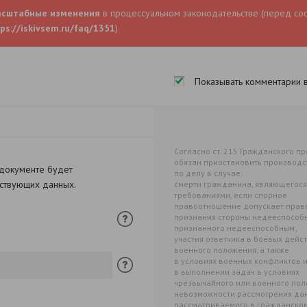
асштабные изменения
в процессуальном законодательстве (перед со
ps://iskivsem.ru/faq/1351
)
Показывать комментарии 
Согласно ст. 215 Гражданского 
обязан приостановить производс
 документе будет
по делу в случае:
тствующих данных.
смерти гражданина, являющегося
требованиями, если спорное
правоотношение допускает прав
признания стороны недееспособно
признанного недееспособным;
участия ответчика в боевых дейс
военного положения, а также
в условиях военных конфликтов и
в выполнении задач в условиях
чрезвычайного или военного поло
невозможности рассмотрения дан
рассматриваемого в гражданско