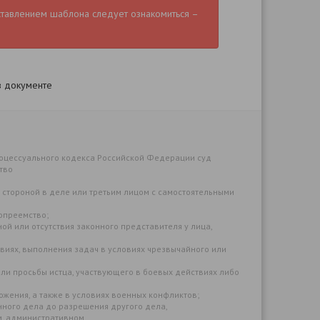
ставлением шаблона следует ознакомиться –
в документе
процессуального кодекса Российской Федерации суд
тво
 стороной в деле или третьим лицом с самостоятельными
опреемство;
й или отсутствия законного представителя у лица,
твиях, выполнения задач в условиях чрезвычайного или
ли просьбы истца, участвующего в боевых действиях либо
жения, а также в условиях военных конфликтов;
ного дела до разрешения другого дела,
м, административном