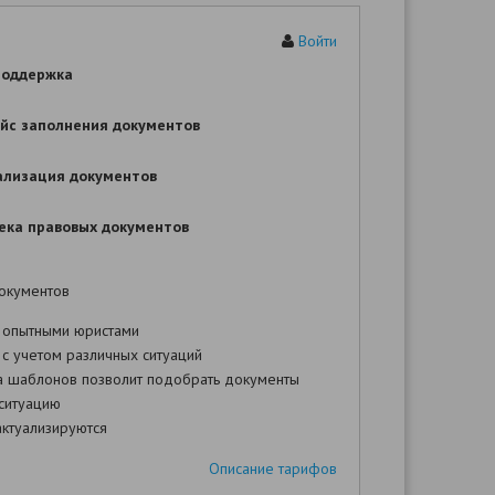
Войти
В
Адрес:
поддержка
Истец:
йс заполнения документов
адрес:
,
телефон:
,
ализация документов
адрес электронной почты:
ека правовых документов
граждане и юридические лица могут
действовать в суде с участием
представителя в соответствии со ст.48
окументов
ГПК РФ
 опытными юристами
с учетом различных ситуаций
Ответчик:
а шаблонов позволит подобрать документы
адрес:
,
ситуацию
телефон:
,
ктуализируются
адрес электронной почты:
Описание тарифов