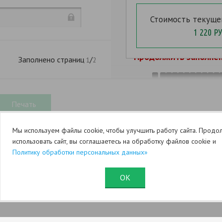
Стоимость текуще
1 220 РУ
Продолжить заполнен
Заполнено страниц
/
1
2
.
Мы используем файлы cookie, чтобы улучшить работу сайта. Продо
.
. 215,216
использовать сайт, вы соглашаетесь на обработку файлов cookie и
Политику обработки персональных данных»
ОК
Юридический раздел (оферта)
Служба поддержки
: