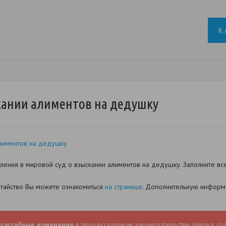
К 
кании алиментов на дедушку
лиментов на дедушку
ения в мировой суд о взыскании алиментов на дедушку. Заполните вс
датайство Вы можете ознакомиться
на странице
. Дополнительную информа
асштабные изменения
в процессуальном законодательстве (перед со