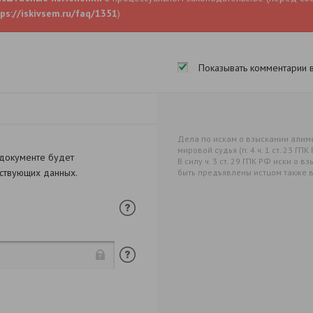
ps://iskivsem.ru/faq/1351
)
Показывать комментарии 
Дела по искам о взыскании алим
мировой судья (п. 4 ч. 1 ст. 23 ГПК
 документе будет
В силу ч. 3 ст. 29 ГПК РФ иски о
тствующих данных.
быть предъявлены истцом также в