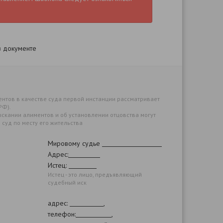
в документе
ентов в качестве суда первой инстанции рассматривает
 РФ).
 взыскании алиментов и об установлении отцовства могут
 суд по месту его жительства
Мировому судье
Адрес:
Истец:
Истец - это лицо, предъявляющий
судебный иск
адрес:
,
телефон:
,