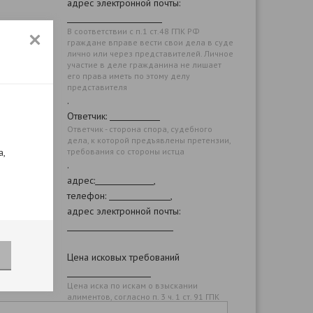
адрес электронной почты:
В соответствии с п.1 ст.48 ГПК РФ
граждане вправе вести свои дела в суде
лично или через представителей. Личное
участие в деле гражданина не лишает
его права иметь по этому делу
представителя
.
Ответчик:
Ответчик - сторона спора, судебного
дела, к которой предъявлены претензии,
а,
требования со стороны истца
.
адрес:
,
телефон:
,
адрес электронной почты:
Цена исковых требований
Цена иска по искам о взыскании
алиментов, согласно п. 3 ч. 1 ст. 91 ГПК
РФ, определяется исходя из