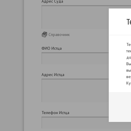
Адрес Суда
Т
Справочник
Те
ФИО Истца
те
до
Вы
вы
Адрес Истца
ве
Ку
Телефон Истца