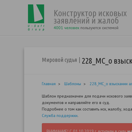
4001 человек
пользуются системой
228_МС_о взыс
Мировой судья
Главная
Шаблоны
228_МС_о взыскании а
Шаблон предназначен для подачи искового заявл
документов и направляйте его в суд.
Подробнее о том как составить иск, жалобу, хо
Служба поддержки
.
ВНИМАНИЕ! С 01.10.2019 г. вступили в силу
м