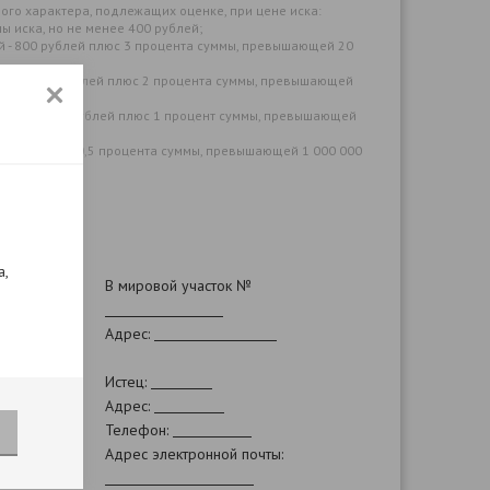
го характера, подлежащих оценке, при цене иска:
ны иска, но не менее 400 рублей;
ей - 800 рублей плюс 3 процента суммы, превышающей 20
лей - 3 200 рублей плюс 2 процента суммы, превышающей
ублей - 5 200 рублей плюс 1 процент суммы, превышающей
 рублей плюс 0,5 процента суммы, превышающей 1 000 000
й.
а,
В мировой участок №
Адрес:
Истец:
Адрес:
Телефон:
Адрес электронной почты: