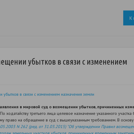
К 
ещении убытков в связи с изменением
 убытков в связи с изменением назначения земли
заявления в мировой суд о возмещении убытков, причиненных из
 По ходатайству третьего лица целевое назначение указанного участка
 ему право на обращение в суд с вышеуказанным требованием. В основ
05.2003 N 262 (ред. от 31.03.2015) "Об утверждении Правил возмеще
торам земельных участков убытков, причиненных временным занятием