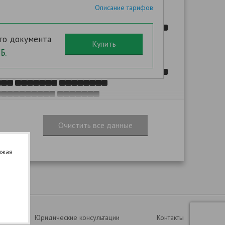
ие шаблона Вы сможете после оплаты!
Описание тарифов
,
го документа
Б.
,
:
.
-
,
лжая
.
.
Юридические консультации
Контакты