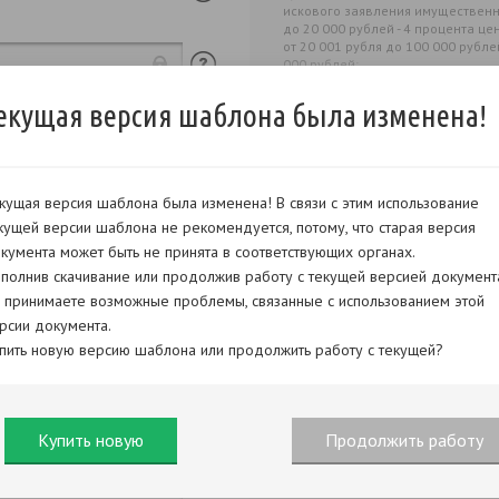
искового заявления имущественно
до 20 000 рублей - 4 процента це
от 20 001 рубля до 100 000 рубл
000 рублей;
от 100 001 рубля до 200 000 руб
100 000 рублей;
екущая версия шаблона была изменена!
от 200 001 рубля до 1 000 000 р
200 000 рублей;
свыше 1 000 000 рублей - 13 200
рублей, но не более 60 000 рубле
кущая версия шаблона была изменена! В связи с этим использование
кущей версии шаблона не рекомендуется, потому, что старая версия
кумента может быть не принята в соответствующих органах.
полнив скачивание или продолжив работу с текущей версией документ
 принимаете возможные проблемы, связанные с использованием этой
рсии документа.
пить новую версию шаблона или продолжить работу с текущей?
Купить новую
Продолжить работу