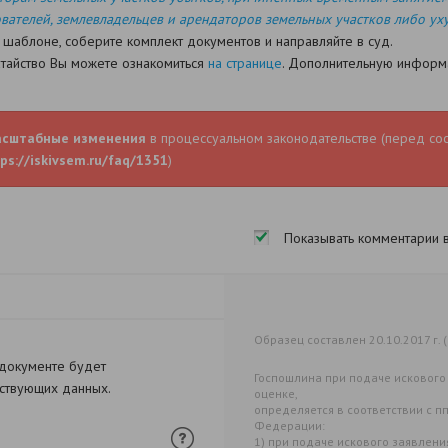
вателей, землевладельцев и арендаторов земельных участков либо уху
 шаблоне, соберите комплект документов и направляйте в суд.
датайство Вы можете ознакомиться
на странице
. Дополнительную информа
асштабные изменения
в процессуальном законодательстве (перед со
ps://iskivsem.ru/faq/1351
)
Показывать комментарии 
Образец составлен 20.10.2017 г. (
 документе будет
Госпошлина при подаче искового
тствующих данных.
оценке,
определяется в соответствии с пп.
Федерации:
1) при подаче искового заявлен