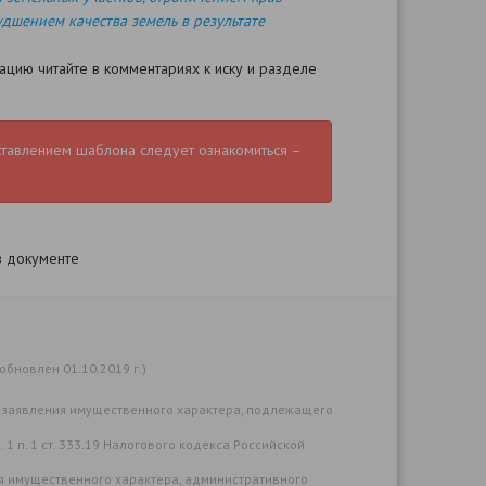
дшением качества земель в результате
цию читайте в комментариях к иску и разделе
ставлением шаблона следует ознакомиться –
в документе
обновлен 01.10.2019 г.)
 заявления имущественного характера, подлежащего
 1 п. 1 ст. 333.19 Налогового кодекса Российской
ия имущественного характера, административного