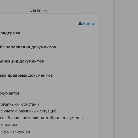
Ответчик:
Адрес:
Войти
Телефон:
Адрес электронной почты:
поддержка
йс заполнения документов
Третье лицо:
Адрес:
ализация документов
Телефон:
Адрес электронной почты:
ека правовых документов
Цена иска:
окументов
Госпошлина:
 опытными юристами
с учетом различных ситуаций
а шаблонов позволит подобрать документы
ситуацию
ктуализируются
ИСКОВОЕ ЗАЯВЛЕНИЕ