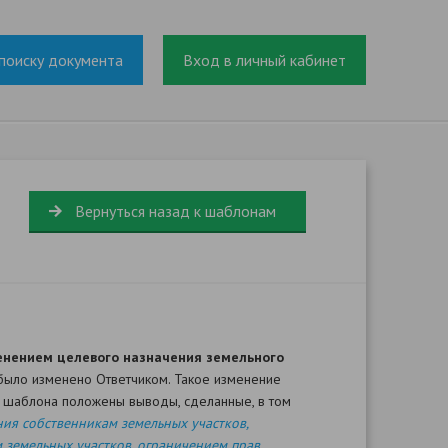
поиску документа
Вход в личный кабинет
Вернуться назад к шаблонам
менением целевого назначения земельного
 было изменено Ответчиком. Такое изменение
у шаблона положены выводы, сделанные, в том
ния собственникам земельных участков,
 земельных участков, ограничением прав