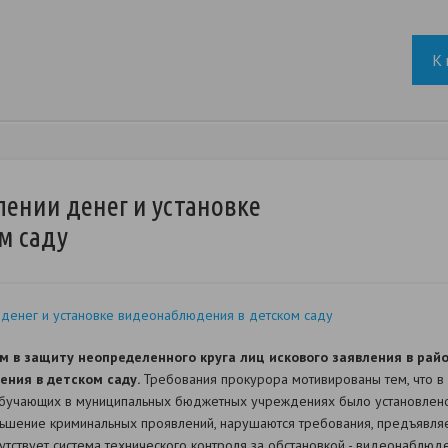
К 
ении денег и установке
м саду
денег и установке видеонаблюдения в детском саду
 в защиту неопределенного круга лиц искового заявления в рай
ения в детском саду.
Требования прокурора мотивированы тем, что 
обучающих в муниципальных бюджетных учреждениях было установлено,
ьшение криминальных проявлений, нарушаются требования, предъявля
сутствует система технического контроля за обстановкой - видеонаблюд