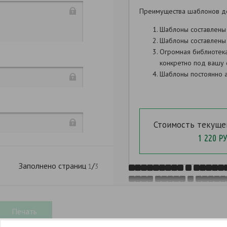
N
Преимущества шаблонов д
,
Шаблоны составлены
Шаблоны составлены 
,
Огромная библиотек
конкретно под вашу 
,
Шаблоны постоянно а
. 2
. 6
. 28
"
Стоимость текуще
,
1 220 РУ
Заполнено страниц
/
1
3
30.1