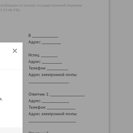
свобожден от уплаты государственной пошлины
 333.37 НК РФ).
В
Адрес:
Истец:
Адрес:
Телефон:
Адрес электронной почты:
Ответчик 1:
а,
Адрес:
Телефон:
Адрес электронной почты: