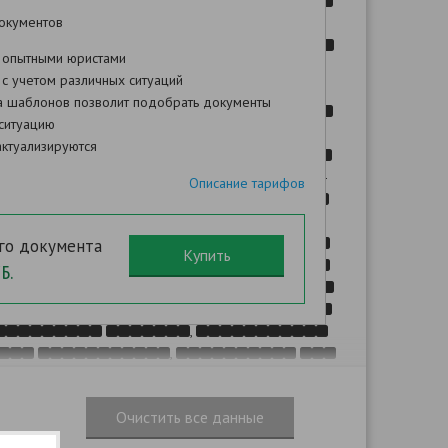
,
окументов
,
 опытными юристами
,
с учетом различных ситуаций
:
а шаблонов позволит подобрать документы
-
ситуацию
ктуализируются
.
29.12.2012 N 273-
Описание тарифов
",
го документа
,
Б.
,
,
,
,
,
.
. 13
. 30
2.2009 N 384-
"
",