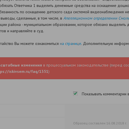
д обязать Ответчика 1 выделить денежные средства на оснащение дошк
обязанность по оснащению детского сада системой видеонаблюдения н
выводы, сделанные, в том числе, в
Апелляционном определении Смолен
ации района - муниципальном образовании, которое обязано выделить 
ов и направляйте в суд.
датайство Вы можете ознакомиться
на странице
. Дополнительную информа
асштабные изменения
в процессуальном законодательстве (перед со
ps://iskivsem.ru/faq/1351
)
Показывать комментарии 
Образец составлен 16.08.2018 г.