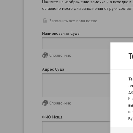
Нажмите на изображение замочка и в исходном
оставлено место для заполнения от руки соотве
Заполнить все поля позже
Наименование Суда
Т
Справочник
Адрес Суда
Те
те
до
Вы
Справочник
вы
ве
ФИО Истца
Ку