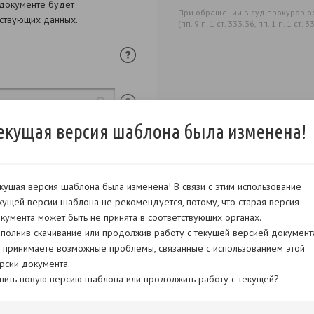
 документе будет
При обращении в суд прокурор о
тствующих данных.
(пп. 9 п. 1 ст. 333.36, пп. 1 п. 1 ст.
екущая версия шаблона была изменена!
кущая версия шаблона была изменена! В связи с этим использование
кущей версии шаблона не рекомендуется, потому, что старая версия
кумента может быть не принята в соответствующих органах.
полнив скачивание или продолжив работу с текущей версией документ
 принимаете возможные проблемы, связанные с использованием этой
рсии документа.
пить новую версию шаблона или продолжить работу с текущей?