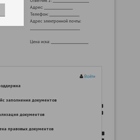
Ответчик 2:
Адрес:
Телефон:
Адрес электронной почты:
Цена иска:
Исковое заявление
Войти
ие шаблона Вы сможете после оплаты!
поддержка
йс заполнения документов
ализация документов
.
,
ека правовых документов