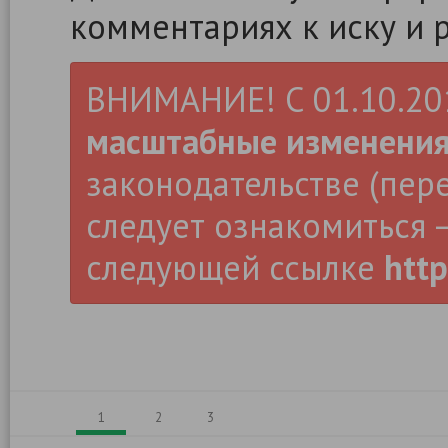
комментариях к иску и 
ВНИМАНИЕ! С 01.10.2019
масштабные изменени
законодательстве (пер
следует ознакомиться –
следующей ссылке
http
1
2
3