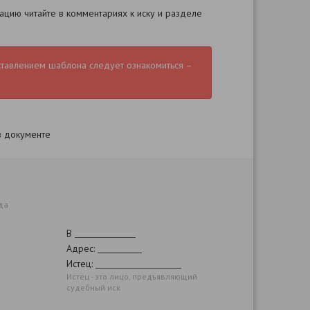
цию читайте в комментариях к иску и разделе
ставлением шаблона следует ознакомиться –
в документе
да
В
Адрес:
Истец:
Истец - это лицо, предъявляющий
судебный иск