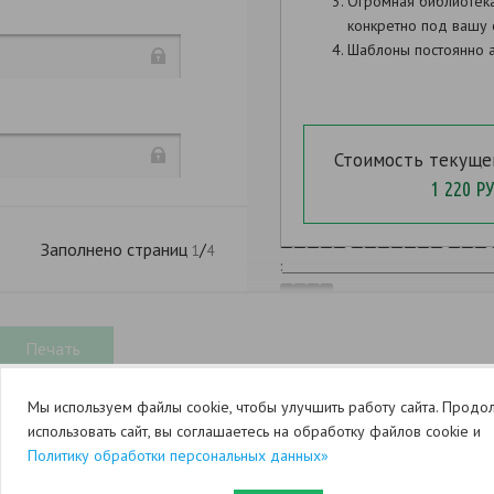
Огромная библиотек
конкретно под вашу 
,
Шаблоны постоянно а
Стоимость текуще
1 220 РУ
Заполнено страниц
/
1
4
:
Мы используем файлы cookie, чтобы улучшить работу сайта. Продо
использовать сайт, вы соглашаетесь на обработку файлов cookie и
Политику обработки персональных данных»