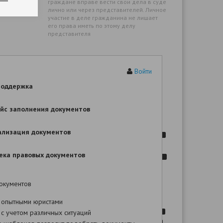
граждане вправе вести свои дела в суде
лично или через представителей. Личное
участие в деле гражданина не лишает
его права иметь по этому делу
представителя
Цена иска:
рублей
Войти
поддержка
ИСКОВОЕ ЗАЯВЛЕНИЕ
йс заполнения документов
ие шаблона Вы сможете после оплаты!
ализация документов
,
ека правовых документов
окументов
.
N
 опытными юристами
с учетом различных ситуаций
:
-