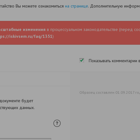
датайство Вы можете ознакомиться
на странице
. Дополнительную информа
асштабные изменения
в процессуальном законодательстве (перед со
ps://iskivsem.ru/faq/1351
)
Показывать комментарии 
Образец составлен 01.09.2017 го
 документе будет
тствующих данных.