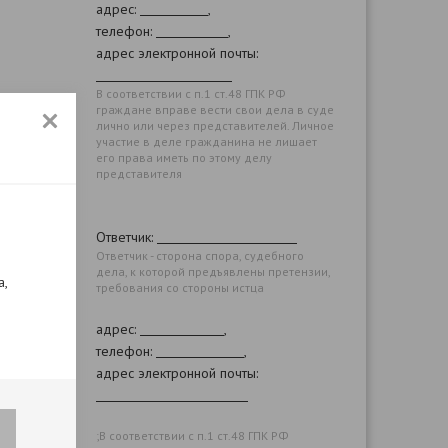
адрес:
,
телефон:
,
адрес электронной почты:
В соответствии с п.1 ст.48 ГПК РФ
граждане вправе вести свои дела в суде
лично или через представителей. Личное
участие в деле гражданина не лишает
его права иметь по этому делу
представителя
Ответчик:
Ответчик - сторона спора, судебного
дела, к которой предъявлены претензии,
а,
требования со стороны истца
адрес:
,
телефон:
,
адрес электронной почты:
;В соответствии с п.1 ст.48 ГПК РФ