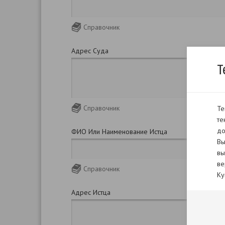
Справочник
Адрес Суда
Т
Справочник
Те
те
до
ФИО Или Наименование Истца
Вы
вы
ве
Справочник
Ку
Адрес Истца