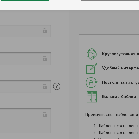
Круглосуточная 
Удобный интерфе
Продолжить заполнен
Постоянная акту
Большая библиот
Преимущества шаблонов д
Шаблоны составлены
,
Шаблоны составлены 