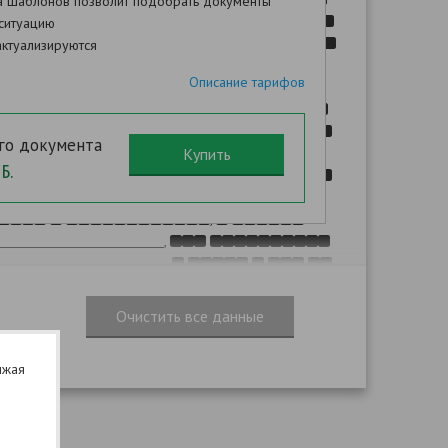
а шаблонов позволит подобрать документы
,
,
ситуацию
ктуализируются
Описание тарифов
:
.
.
,
го документа
.
Б.
.
:
,
,
,
,
,
.
. 1
. 779
лжая
(