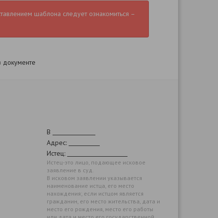
ставлением шаблона следует ознакомиться –
в документе
В
Адрес:
Истец:
Истец-это лицо, подающее исковое
заявление в суд.
В исковом заявлении указывается
наименование истца, его место
нахождения; если истцом является
гражданин, его место жительства, дата и
место его рождения, место его работы
или дата и место его государственной