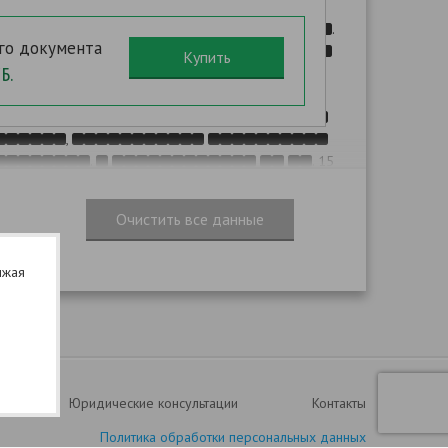
.
.
го документа
Б.
,
,
.
. 15
,
,
,
.
лжая
,
,
),
,
,
Юридические консультации
Контакты
).
Политика обработки персональных данных
. N