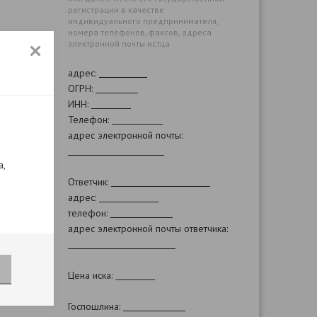
регистрации в качестве
индивидуального предпринимателя,
номера телефонов, факсов, адреса
электронной почты истца
адрес:
ОГРН:
ИНН:
Телефон:
адрес электронной почты:
а,
Ответчик:
адрес:
телефон:
адрес электронной почты ответчика:
Цена иска:
Госпошлина: