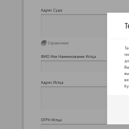
Адрес Суда
Т
Справочник
Те
те
ФИО Или Наименование Истца
до
Вы
вы
ве
Адрес Истца
Ку
ОГРН Истца