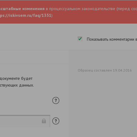
асштабные изменения
в процессуальном законодательстве (перед со
ps://iskivsem.ru/faq/1351
)
Показывать комментарии 
Образец составлен 19.04.2016
 документе будет
тствующих данных.