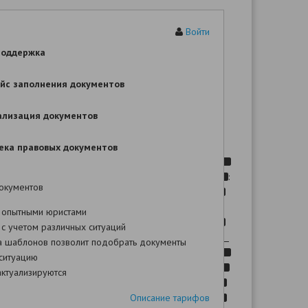
Войти
ИСКОВОЕ ЗАЯВЛЕНИЕ
поддержка
ие шаблона Вы сможете после оплаты!
йс заполнения документов
,
-
ализация документов
.
-
N
ека правовых документов
,
:
окументов
,
 опытными юристами
,
с учетом различных ситуаций
. N
а шаблонов позволит подобрать документы
.
ситуацию
ктуализируются
(
Описание тарифов
)