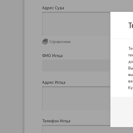
Адрес Суда
Т
Справочник
Те
те
ФИО Истца
до
Вы
вы
ве
Адрес Истца
Ку
Телефон Истца