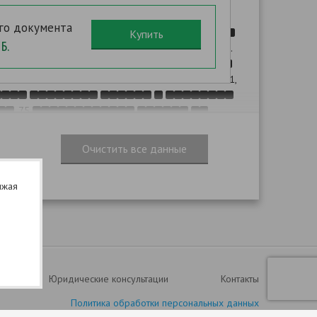
,
го документа
,
Б.
.
.
. 1,
. 75
"
лжая
,
,
.
. 1
. 52
,
. 75
",
Юридические консультации
Контакты
Политика обработки персональных данных
: