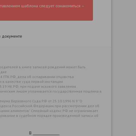
ставлением шаблона следует ознакомиться –
в документе
ь родителей в книге записей рождений может быть
ядке
т. 24 ГПК РФ, дела об оспаривании отцовства
 в качестве суда первой инстанции
333.19 НК РФ, при подаче искового заявления
ическим лицом уплачивается государственная пошлина в
енума Верховного Суда РФ от 25.10.1996 N 9 "О
одекса Российской Федерации при рассмотрении дел об
скании алиментов" Семейный кодекс РФ не ограничивает
аривание в судебном порядке произведенной записи об
В