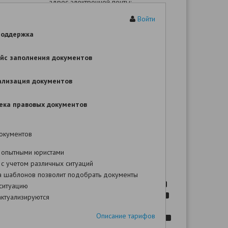
адрес электронной почты:
Войти
Третье лицо:
поддержка
адрес:
,
телефон:
,
йс заполнения документов
эл. почта:
В соответствии со ст. 43 ГПК РФ третьи
лица, не заявляющие самостоятельных
ализация документов
требований выступают как на стороне
истца, так и ответчика
ека правовых документов
Госпошлина:
окументов
вление об оспаривании материнства
 опытными юристами
с учетом различных ситуаций
ие шаблона Вы сможете после оплаты!
а шаблонов позволит подобрать документы
.
ситуацию
,
ктуализируются
Описание тарифов
.