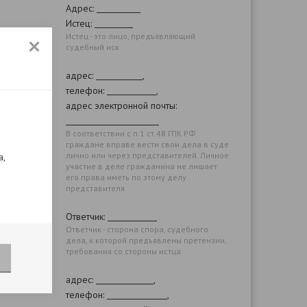
Адрес:
Истец:
Истец - это лицо, предъявляющий
судебный иск
адрес:
,
телефон:
,
адрес электронной почты:
В соответствии с п.1 ст.48 ГПК РФ
граждане вправе вести свои дела в суде
лично или через представителей. Личное
а,
участие в деле гражданина не лишает
его права иметь по этому делу
представителя
Ответчик:
Ответчик - сторона спора, судебного
дела, к которой предъявлены претензии,
требования со стороны истца
адрес:
,
телефон:
,