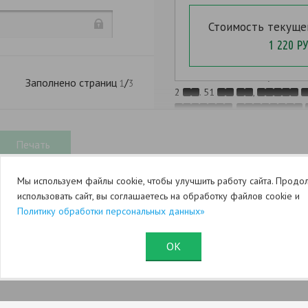
_.
Стоимость текуще
1 220 РУ
. 52
,
Заполнено страниц
/
1
3
2
. 51
,
.
15.11.1997 N 143-
"
Мы используем файлы cookie, чтобы улучшить работу сайта. Продо
использовать сайт, вы соглашаетесь на обработку файлов cookie и
Политику обработки персональных данных»
,
,
ОК
15.11.1997 N 143-
"
Юридический раздел (оферта)
Служба поддержки
.
. 22, 131, 132