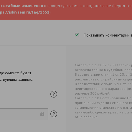
асштабные изменения
в процессуальном законодательстве (перед со
ps://iskivsem.ru/faq/1351
)
Показывать комментарии 
Согласно п. 1 ст. 52 СК РФ запис
оспорена только в судебном пор
 документе будет
В соответствии с п.4 ч.1 ст. 23, с
тствующих данных.
рассматриваются районным судом
В соответствии с подп. 3 п.1 ст. 
неимущественного характера физ
размере 300 рублей.
Согласно п. 10 Постановление Пл
применении судами Семейного к
установлении отцовства и о взы
каким-либо сроком право на осп
отце ребенка